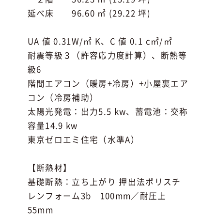
延べ床 96.60 ㎡ (29.22 坪)
UA 値 0.31W/㎡ K、C 値 0.1 c㎡/㎡
耐震等級３（許容応力度計算）、断熱等
級6
階間エアコン（暖房+冷房）+小屋裏エア
コン（冷房補助）
太陽光発電：出力5.5 kw、蓄電池：交称
容量14.9 kw
東京ゼロエミ住宅（水準A）
【断熱材】
基礎断熱：立ち上がり 押出法ポリスチ
レンフォーム3b 100mm／耐圧上
55mm