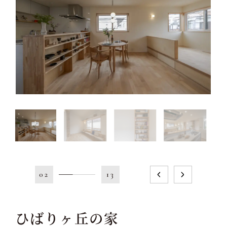
02
13
ひばりヶ丘の家