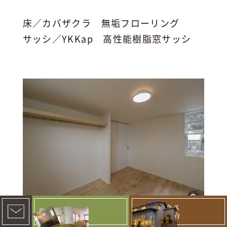
床／カバザクラ 無垢フローリング
サッシ／YKKap 高性能樹脂窓サッシ
モデルハウス
資料請求
見学予約