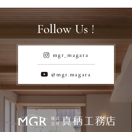
Follow Us !
mgr_magara
@mgr.magara