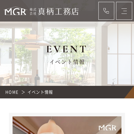
EVENT
イベント情報
HOME
イベント情報